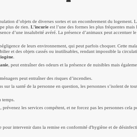
mulation d’objets de diverses sortes et un encombrement du logement. L
upe plus de rien.
L’incurie
est l’une des formes les plus fréquentes mais le
ésence d’une
insalubrité avéré. La présence d’animaux peut accentuer l
négligence de leurs environnement, qui peut parfois choquer. Cette mala
r et des objets cassés ou inutilisables, rendant impossible la circulatio
iogène
.
anie
, peut entraîner des odeurs et la présence de nuisibles mais égaleme
oménagers peut entraîner des risques d’incendies.
s sur la santé de la personne en question, les personnes s’isolent de to
u temps.
 prévenez les services compétent, et ne forcez pas les personnes cela po
 pour intervenir dans la remise en conformité d'hygiène et de désinfec