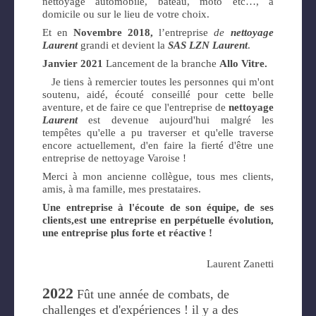
nettoyage automobile, bateau, moto etc…, à
domicile ou sur le lieu de votre choix.
Et en
Novembre 2018,
l’entreprise
de
nettoyage
L
aurent
grandi et devient la
SAS LZN Laurent
.
Janvier 2021
Lancement de la branche
Allo Vitre.
Je tiens à remercier toutes les personnes qui m'ont
soutenu, aidé, écouté conseillé pour cette belle
aventure, et de faire ce que l'entreprise de
nettoyage
Laurent
est devenue aujourd'hui malgré les
tempêtes qu'elle a pu traverser et qu'elle traverse
encore actuellement, d'en faire la fierté d'être une
entreprise de nettoyage Varoise !
Merci à mon ancienne collègue, tous mes clients,
amis, à ma famille, mes prestataires.
Une entreprise à l'écoute de son équipe, de ses
clients,est une entreprise en perpétuelle évolution,
une entreprise plus forte et réactive !
Laurent Zanetti
2022
Fût une année de combats, de
challenges et d'expériences ! il y a des