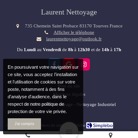
Laurent Nettoyage
735 Chemein Saint Probace
83170
Tourves
France
Afficher le téléphone
laurentnettoyage@outlook.fr
Du
Lundi
au
Vendredi
de
8h
à
12h30
et de
14h
à
17h
En poursuivant votre navigation sur
ce site, vous acceptez l'installation
et l'utilisation de cookies sur votre
Plan du site
poste, notamment à des fins
Mentions légales
d'analyse d'audience, dans le
respect de notre politique de
©2020 Laurent Nettoyage - Nettoyage Industriel
protection de votre vie privée.
J'ai compris
Création et référencement du site par Simplébo